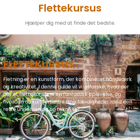
Flettekursus
Hjælper dig med at finde det bedste.
FLETTEKURSUS
Fletning er en kunstform, der kombinerer håndværk
og kreativitet. I denne guide vil vi udforske, hvad der
gør et flettekursus til en fantastisk oplevelse, og
hvordan du kan forbedre dine færdigheder med den
rette undervisning og teknikker.